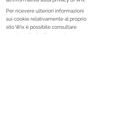
Per ricevere ulteriori informazioni
sui cookie relativamente al proprio
sito Wix è possibile consultare
questo
articolo di supporto
.
Le delucidazioni, le informazioni e gli
esempi qui forniti sono di natura
generica. Il presente articolo non
costituisce un consulto legale né
una raccomandazione in merito alle
azioni che l’utente è tenuto a
intraprendere. Per ricevere
informazioni complete e assistenza
nella creazione della propria
informativa sui cookie si consiglia di
richiedere una consulenza legale.